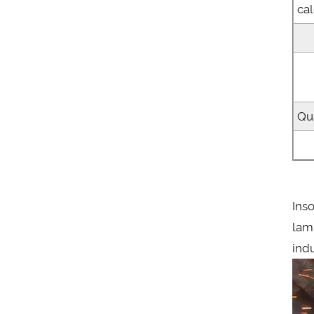
cal
Qu
Ins
lam
indu