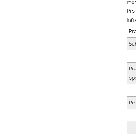
men
Pro
inf
Pr
Su
Pr
op
Pr