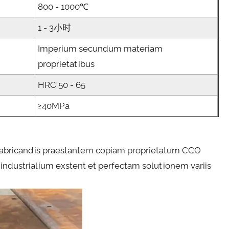
800 - 1000℃
1 - 3小时
Imperium secundum materiam
proprietatibus
HRC 50 - 65
≥40MPa
in fabricandis praestantem copiam proprietatum CCO
ndustrialium exstent et perfectam solutionem variis