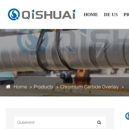
HOME
DE US
P
Home
Products
Chromium Carbide Overlay
C