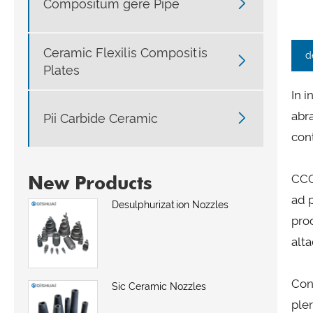

Compositum gere Pipe
Ceramic Flexilis Compositis
d

Plates
In i
abr

Pii Carbide Ceramic
con
CCO
New Products
ad 
Desulphurization Nozzles
pro
alta
Con
Sic Ceramic Nozzles
ple