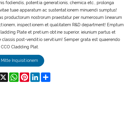
is fodiendis, potentia generationis, chemica etc., prolonga
vitae tuae apparatum ac sustentationem minuendi sumptus!
as productorum nostrorum praestatur per numerosum linearum
ctionem, inspectionem et qualitatem R&D department! Emptum
adding Plate et pretium obtine superior, ieiunium partus et
 classis post-venditio servitium! Semper grata est quaerendo
 CCO Cladding Plat.
Mitte Inquisitionem
acebook
X
WhatsApp
Pinterest
LinkedIn
Share