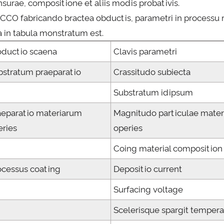
surae, compositione et aliis modis probativis.
 CCO fabricando bractea obductis, parametri in processu
ra in tabula monstratum est.
oductio scaena
Clavis parametri
bstratum praeparatio
Crassitudo subiecta
Substratum idipsum
aeparatio materiarum
Magnitudo particulae mater
eries
operies
Coing material composition
ocessus coating
Depositio current
Surfacing voltage
Scelerisque spargit tempera