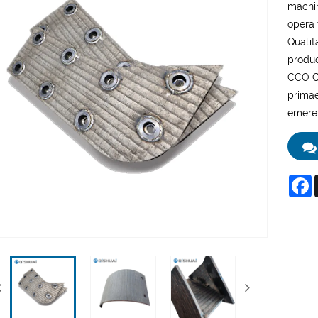
machin
opera 
Qualit
produ
CCO Cl
primae
emere
F