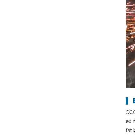
CCO
exi
fati