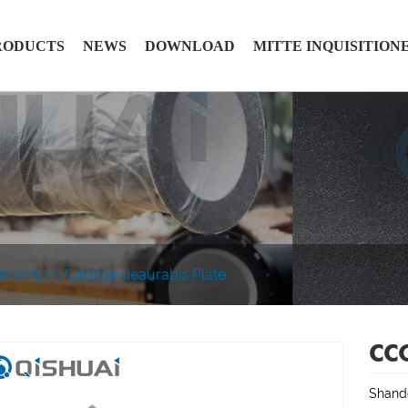
RODUCTS
NEWS
DOWNLOAD
MITTE INQUISITION
hromium Carbide deaurabis Plate
CCO
Shando