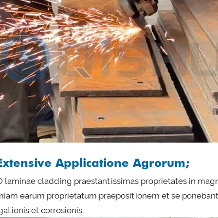
Extensive Applicatione Agrorum;
 laminae cladding praestantissimas proprietates in ma
miam earum proprietatum praepositionem et se ponebant
gationis et corrosionis.