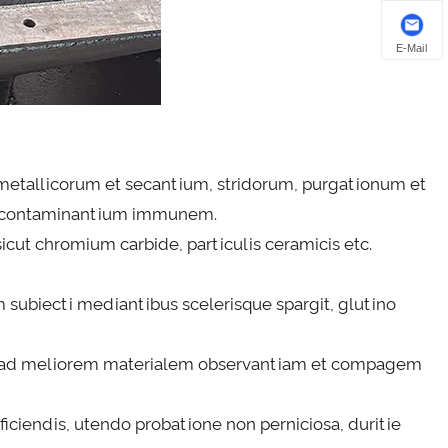
E-Mail
metallicorum et secantium, stridorum, purgationum et
s contaminantium immunem.
icut chromium carbide, particulis ceramicis etc.
m subiecti mediantibus scelerisque spargit, glutino
etur ad meliorem materialem observantiam et compagem
ficiendis, utendo probatione non perniciosa, duritie