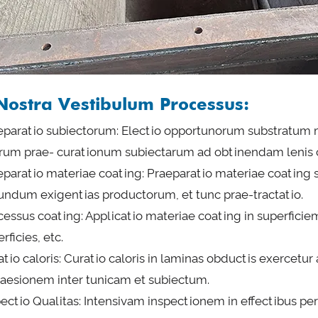
Nostra Vestibulum Processus:
eparatio subiectorum: Electio opportunorum substratum 
orum prae- curationum subiectarum ad obtinendam leni
eparatio materiae coating: Praeparatio materiae coating s
undum exigentias productorum, et tunc prae-tractatio.
cessus coating: Applicatio materiae coating in superficie
rficies, etc.
atio caloris: Curatio caloris in laminas obductis exerc
aesionem inter tunicam et subiectum.
pectio Qualitas: Intensivam inspectionem in effectibus per