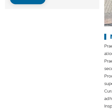
Pra
ali
Pra
sec
Pro
supe
Cur
adh
Ins