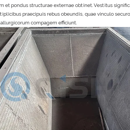
um et pondus structurae externae obtinet. Vestitus signif
tiplicibus praecipuis rebus obeundis, quae vinculo secu
allurgicorum compagem efficiunt.