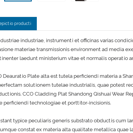
epictio producti
ndustriae industriae, instrumenti et officinas varias condi
asione materiae transmissionis environment ad media ex
tinenter laedunt ministerium vitae et normalis operatio a
 Deauratio Plate alta est tutela perficiendi materia a S
perfectam solutionem tutelae industrialis, quae potest re
ductionis. CCO Cladding Plat Shandong Qishuai Wear Rep
e perficiendi technologiae et porttitor-incisionis.
stant typice peculiaris generis substrato obductis cum l
rumque constat ex materia alta qualitate metallica quae 