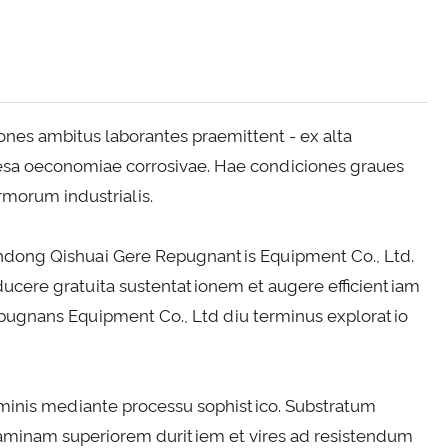
ciones ambitus laborantes praemittent - ex alta
esa oeconomiae corrosivae. Hae condiciones graues
rmorum industrialis.
handong Qishuai Gere Repugnantis Equipment Co., Ltd.
ducere gratuita sustentationem et augere efficientiam
ugnans Equipment Co., Ltd diu terminus exploratio
aminis mediante processu sophistico. Substratum
laminam superiorem duritiem et vires ad resistendum