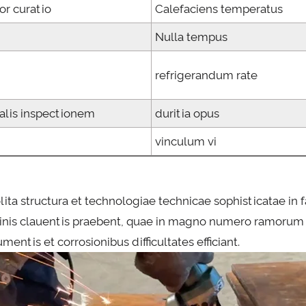
or curatio
Calefaciens temperatus
Nulla tempus
refrigerandum rate
alis inspectionem
duritia opus
vinculum vi
olita structura et technologiae technicae sophisticatae 
inis clauentis praebent, quae in magno numero ramorum i
mentis et corrosionibus difficultates efficiant.