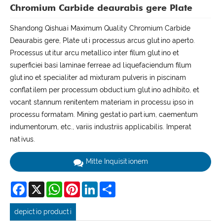
Chromium Carbide deaurabis gere Plate
Shandong Qishuai Maximum Quality Chromium Carbide
Deaurabis gere, Plate uti processus arcus glutino aperto.
Processus utitur arcu metallico inter filum glutino et
superficiei basi laminae ferreae ad liquefaciendum filum
glutino et specialiter ad mixturam pulveris in piscinam
conflatilem per processum obductium glutino adhibito, et
vocant stannum renitentem materiam in processu ipso in
processu formatam. Mining gestatio partium, caementum
indumentorum, etc., variis industriis applicabilis. Imperat
nativus.
Mitte Inquisitionem
Facebook
X
WhatsApp
Pinterest
LinkedIn
Share
depictio producti