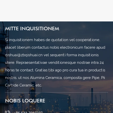
per omne
MITTE INQUISITIONEM
Si inquisitionem habes de quotation vel cooperatione,
placet liberum contactus nobis electronicum facere apud
qishuai@zbqishuai.cn vel sequenti forma inquisitionis
utere. Repraesentativae venditionesque nostrae intra 24
horas te contact. Gratias tibi ago pro cura tua in productis
nostris, ut nos Alumina Ceramica, composita gere Pipe, Pii
Carbide Ceramic, etc.
NOBIS LOQUERE