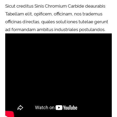
Sicut creditus Sinis Chromium Carbide deaurabis
Tabellam elit, opificem, officinam, nos trademus
officinas directas, quales solutiones tutelae gerunt
ad formandam ambitus industriales postulandos.