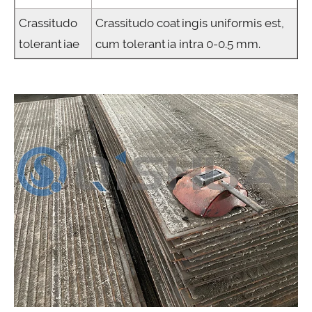
Crassitudo
Crassitudo coatingis uniformis est,
tolerantiae
cum tolerantia intra 0-0.5 mm.