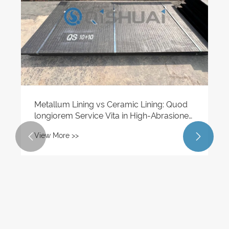
tallum Lining vs Ceramic Lining: Quod
giorem Service Vita in High-Abrasione
vironments praebet?
w More >>


Shandong
Electio
deaurabi
View Mor
lineatu