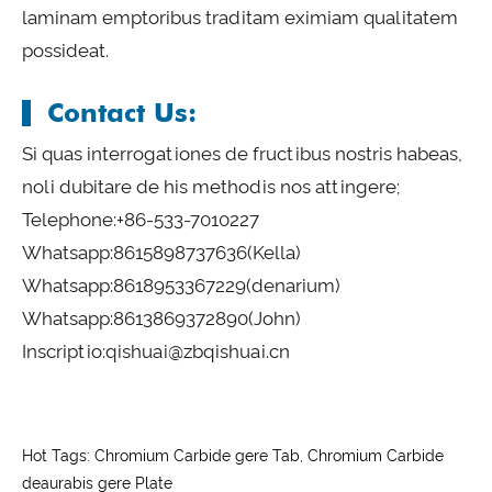
laminam emptoribus traditam eximiam qualitatem
possideat.
Contact Us:
Si quas interrogationes de fructibus nostris habeas,
noli dubitare de his methodis nos attingere;
Telephone:
+86-533-7010227
Whatsapp:
8615898737636
(Kella)
Whatsapp:
8618953367229
(denarium)
Whatsapp:
8613869372890
(John)
Inscriptio:
qishuai@zbqishuai.cn
Hot Tags: Chromium Carbide gere Tab, Chromium Carbide
deaurabis gere Plate