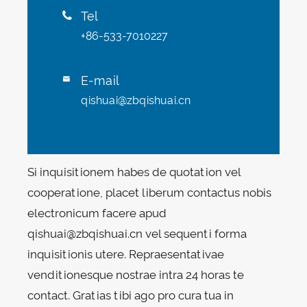
Tel

+86-533-7010227
E-mail

qishuai@zbqishuai.cn
Si inquisitionem habes de quotation vel
cooperatione, placet liberum contactus nobis
electronicum facere apud
qishuai@zbqishuai.cn vel sequenti forma
inquisitionis utere. Repraesentativae
venditionesque nostrae intra 24 horas te
contact. Gratias tibi ago pro cura tua in