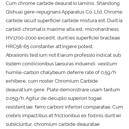
Cum chrome carbide deauratio laminis, Shandong
Qishuai gere-repugnans Apparatus Co, Ltd. Chrome
carbide iacuit superficiei carbide mixtura est. Duritia
carbidi chromatis maxime alta est, microhardness
HV1700-2000 excedit, durities superficiei bracteae
HRC58-65 constanter attingere potest.
Abrasionis testium notitiarum professio indicat sub
iisdem condicionibus laesuras induendi, vexillum
humile-carbon chalybeum deferre rate of 0.5g/h
exhibere, cum noster Chromium Carbide
deauratium gere, Plate demonstrare usam tantum
0.05g/h. Agitur de decuplo superiori togae
resistentiae, ferro carboni inferiori comparatae. Cum
crebris impactibus et frictionibus ex fodinis duritiei
subiiciuntur, chromium carbide deauratae