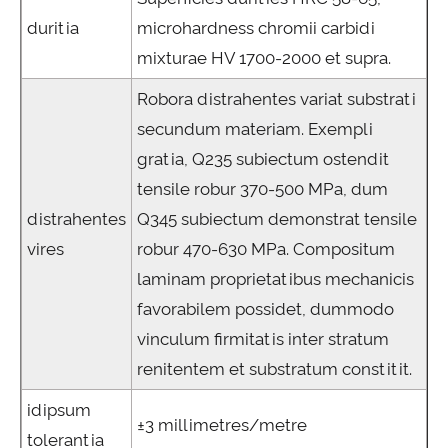
duritia
microhardness chromii carbidi
mixturae HV 1700-2000 et supra.
Robora distrahentes variat substrati
secundum materiam. Exempli
gratia, Q235 subiectum ostendit
tensile robur 370-500 MPa, dum
distrahentes
Q345 subiectum demonstrat tensile
vires
robur 470-630 MPa. Compositum
laminam proprietatibus mechanicis
favorabilem possidet, dummodo
vinculum firmitatis inter stratum
renitentem et substratum constitit.
idipsum
±3 millimetres/metre
tolerantia