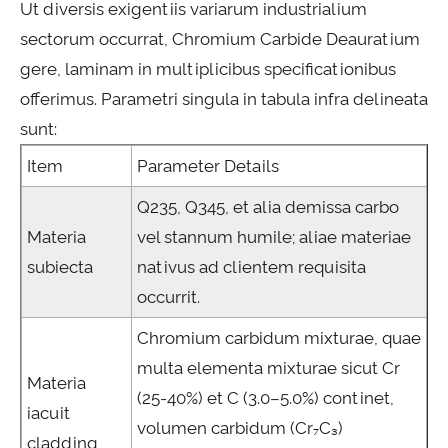
Ut diversis exigentiis variarum industrialium
sectorum occurrat, Chromium Carbide Deauratium
gere, laminam in multiplicibus specificationibus
offerimus. Parametri singula in tabula infra delineata
sunt:
Item
Parameter Details
Q235, Q345, et alia demissa carbo
Materia
vel stannum humile; aliae materiae
subiecta
nativus ad clientem requisita
occurrit.
Chromium carbidum mixturae, quae
multa elementa mixturae sicut Cr
Materia
(25-40%) et C (3.0–5.0%) continet,
iacuit
volumen carbidum (Cr₇C₃)
cladding