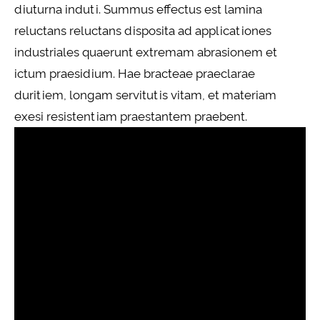
diuturna induti. Summus effectus est lamina
reluctans reluctans disposita ad applicationes
industriales quaerunt extremam abrasionem et
ictum praesidium. Hae bracteae praeclarae
duritiem, longam servitutis vitam, et materiam
exesi resistentiam praestantem praebent.