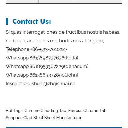
Contact Us:
Si quas interrogationes de fructibus nostris habeas,
noli dubitare de his methodis nos attingere;
Telephone:
+86-533-7010227
Whatsapp:
8615898737636
(Kella)
Whatsapp:
8618953367229
(denarium)
Whatsapp:
8613869372890
(John)
Inscriptio:
qishuai@zbqishuai.cn
Hot Tags: Chrome Cladding Tab, Ferreus Chrome Tab
Supplier, Clad Steel Sheet Manufacturer