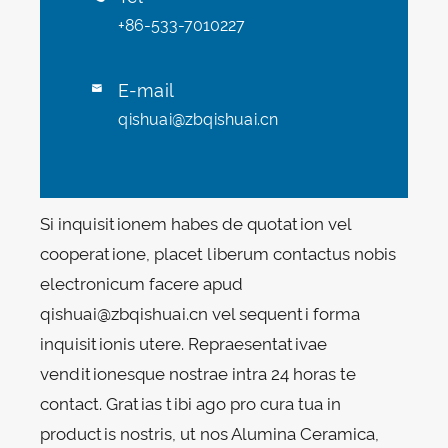
+86-533-7010227
E-mail

qishuai@zbqishuai.cn
Si inquisitionem habes de quotation vel
cooperatione, placet liberum contactus nobis
electronicum facere apud
qishuai@zbqishuai.cn vel sequenti forma
inquisitionis utere. Repraesentativae
venditionesque nostrae intra 24 horas te
contact. Gratias tibi ago pro cura tua in
productis nostris, ut nos Alumina Ceramica,