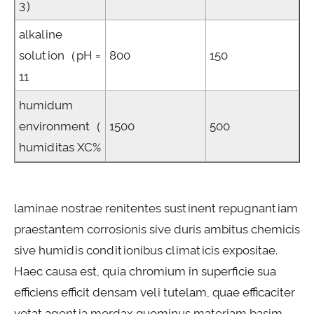
3）
alkaline
solution（pH =
800
150
11
humidum
environment（
1500
500
humiditas XC%
laminae nostrae renitentes sustinent repugnantiam
praestantem corrosionis sive duris ambitus chemicis
sive humidis conditionibus climaticis expositae.
Haec causa est, quia chromium in superficie sua
efficiens efficit densam veli tutelam, quae efficaciter
vetat agentia mordax quominus materiam basim