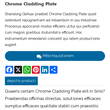
Chrome Cladding Plate
Shandong Qishuai praebet Chrome Cladding Plate quod
ostendunt repugnantiam ad induendum in usu industriae.
Processus applicandi modos efficiens utitur qui perficiendi
cum magnis gradibus diuturnitatis efficiunt. Hoc
instrumentum emendandi concedit qui ratem productionis
augent.
Mitte Inquisitionem
Facebook
X
WhatsApp
Pinterest
LinkedIn
Share
depictio producti
Quaeris certam Chrome Cladding Plate elit in Sinis?
Praebendas officinas directas, solutiones efficaces
sumptus efficaces qualitate stabili cum praesidio