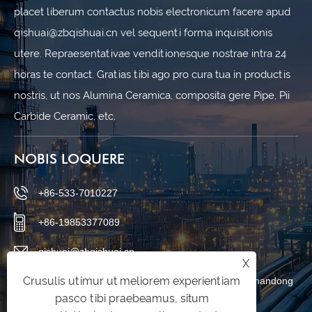
placet liberum contactus nobis electronicum facere apud
qishuai@zbqishuai.cn vel sequenti forma inquisitionis
utere. Repraesentativae venditionesque nostrae intra 24
horas te contact. Gratias tibi ago pro cura tua in productis
nostris, ut nos Alumina Ceramica, composita gere Pipe, Pii
Carbide Ceramic, etc.
NOBIS LOQUERE
+86-533-7010227
+86-19853377089
qishuai@zbqishuai.cn
X
Crusulis utimur ut meliorem experientiam
Phoenix Industrial Park, Linzi District, Zibo City, Shandong
pasco tibi praebeamus, situm
Province, China