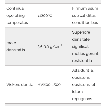
Continua
Firmum usum
operating
≤1200℃
sub caliditas
temperatus
conditionibus
Superiore
densitate
mole
3.5-3.9 g/cm³
significat
densitatis
melius gerunt
resistentia
Alta duritia,
obsistens
Vickers duritia
HV800-1500
obsistens, et
ictum
repugnans