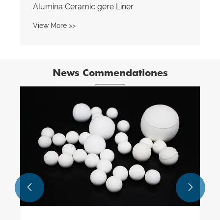
News Commendationes
Chromium Carbide Deauratium
Proprietates.
View More >>

