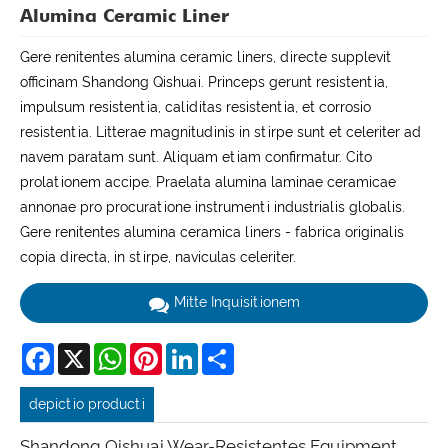
Alumina Ceramic Liner
Gere renitentes alumina ceramic liners, directe supplevit
officinam Shandong Qishuai. Princeps gerunt resistentia,
impulsum resistentia, caliditas resistentia, et corrosio
resistentia. Litterae magnitudinis in stirpe sunt et celeriter ad
navem paratam sunt. Aliquam etiam confirmatur. Cito
prolationem accipe. Praelata alumina laminae ceramicae
annonae pro procuratione instrumenti industrialis globalis.
Gere renitentes alumina ceramica liners - fabrica originalis
copia directa, in stirpe, naviculas celeriter.
Mitte Inquisitionem
Facebook
X
WhatsApp
Pinterest
LinkedIn
Share
depictio producti
Shandong Qishuai Wear-Resistentes Equipment