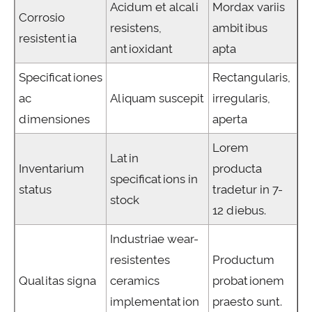
Acidum et alcali
Mordax variis
Corrosio
resistens,
ambitibus
resistentia
antioxidant
apta
Specificationes
Rectangularis,
ac
Aliquam suscepit
irregularis,
dimensiones
aperta
Lorem
Latin
Inventarium
producta
specifications in
status
tradetur in 7-
stock
12 diebus.
Industriae wear-
resistentes
Productum
Qualitas signa
ceramics
probationem
implementation
praesto sunt.