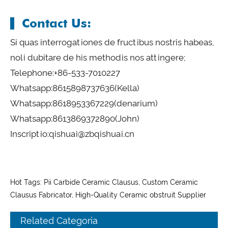
Contact Us:
Si quas interrogationes de fructibus nostris habeas,
noli dubitare de his methodis nos attingere;
Telephone:
+86-533-7010227
Whatsapp:
8615898737636
(Kella)
Whatsapp:
8618953367229
(denarium)
Whatsapp:
8613869372890
(John)
Inscriptio:
qishuai@zbqishuai.cn
Hot Tags: Pii Carbide Ceramic Clausus, Custom Ceramic
Clausus Fabricator, High-Quality Ceramic obstruit Supplier
Related Categoria