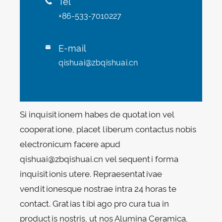
Tel

+86-533-7010227
E-mail

qishuai@zbqishuai.cn
Si inquisitionem habes de quotation vel
cooperatione, placet liberum contactus nobis
electronicum facere apud
qishuai@zbqishuai.cn vel sequenti forma
inquisitionis utere. Repraesentativae
venditionesque nostrae intra 24 horas te
contact. Gratias tibi ago pro cura tua in
productis nostris, ut nos Alumina Ceramica,