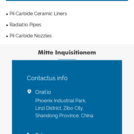
Pii Carbide Ceramic Liners
Radiatio Pipes
Pii Carbide Nozzles
Mitte Inquisitionem
Contactus info
Oratio

Phoenix Industrial Park,
Linzi District, Zibo City,
Shandong Province, China