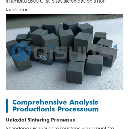
in ambitu 1600°C, stipites sic oxidationis non
laedantur.
Comprehensive Analysis
Productionis Processuum
Uniaxial Sintering Processus
Shandong Qishuai gere resistens Equipment Co,