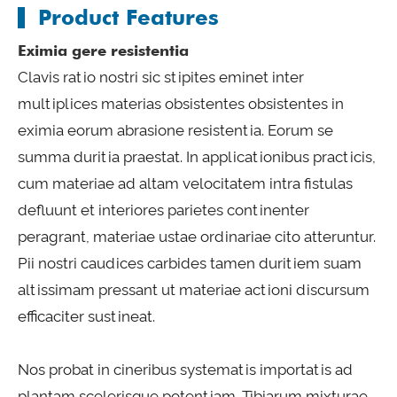
Product Features
Eximia gere resistentia
Clavis ratio nostri sic stipites eminet inter
multiplices materias obsistentes obsistentes in
eximia eorum abrasione resistentia. Eorum se
summa duritia praestat. In applicationibus practicis,
cum materiae ad altam velocitatem intra fistulas
defluunt et interiores parietes continenter
peragrant, materiae ustae ordinariae cito atteruntur.
Pii nostri caudices carbides tamen duritiem suam
altissimam pressant ut materiae actioni discursum
efficaciter sustineat.
Nos probat in cineribus systematis importatis ad
plantam scelerisque potentiam. Tibiarum mixturae