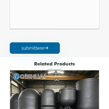
submittere

Related Products
Pii Carbide Plate
View More >>