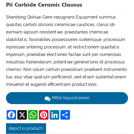
Pii Carbide Ceramic Clausus
Shandong Qishuai Gere-repugnans Equipment summus
qualitas carbidi siliconis ceramicae caudices, clarus ob
eximiam lapsum resistentiae, praestantes chemicae
stabilitatis, favorabiles possessiones scelerisque, processum
inpressae sintering processum, et restrictionem qualitatis
imperium, praelatae electiones factae sunt per numerosas
industrias fodiendarum, potentiae generationis et processus
chemici. Non solum certum praesidium praebent instrumento
tuo, eius vitae spatium perficiendi, sed etiam sustentationem
minuendi et augendi efficientiam productionis.
Mitte Inquisitionem
Facebook
X
WhatsApp
Pinterest
LinkedIn
Share
depictio producti