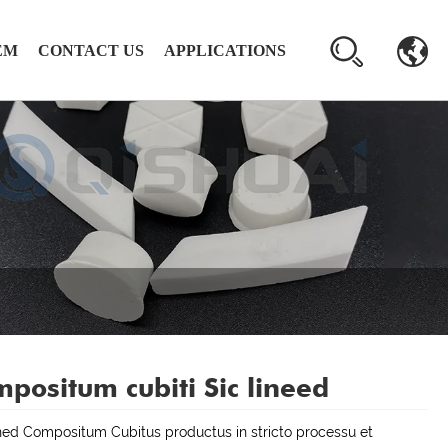
EM
CONTACT US
APPLICATIONS
positum cubiti Sic lineed
ned Compositum Cubitus productus in stricto processu et