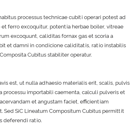
bitus processus technicae cubiti operari potest ad
o et ferro excoquitur, potentia herbae boiler, vitreae
rrum excoquunt, caliditas fornax gas et scoria a
t et damni in condicione caliditatis, ratio instabilis
omposita Cubitus stabiliter operatur.
vis est, ut nulla adhaesio materialis erit, scalis, pulvis
processu importabili caementa, calculi pulveris et
oacervandam et angustam faciet, efficientiam
et. Sed SiC Lineatum Compositum Cubitus permittit
s deferendi ratio.