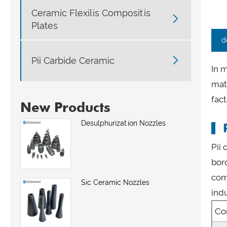
Ceramic Flexilis Compositis

Plates
d

Pii Carbide Ceramic
In 
mat
fac
New Products
Desulphurization Nozzles
Pii
bor
com
Sic Ceramic Nozzles
indu
Co