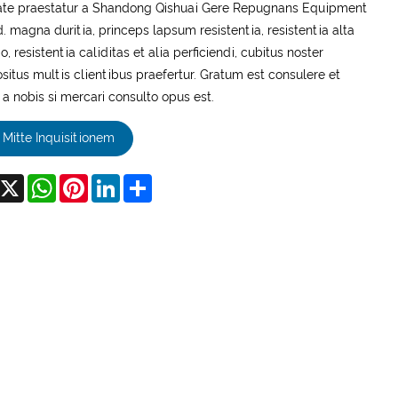
ate praestatur a Shandong Qishuai Gere Repugnans Equipment
d. magna duritia, princeps lapsum resistentia, resistentia alta
o, resistentia caliditas et alia perficiendi, cubitus noster
itus multis clientibus praefertur. Gratum est consulere et
a nobis si mercari consulto opus est.
Mitte Inquisitionem
acebook
X
WhatsApp
Pinterest
LinkedIn
Share