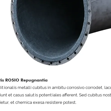
tis ROSIO Repugnantia
ditionalis metalli cubitus in ambitu corrosivo corrodet, 
ciunt et casus salutis potentiales afferent. Sed cubitus nos
cietur, et chemica exesa resistere potest.