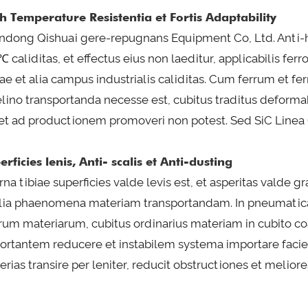
h Temperature Resistentia et Fortis Adaptability
ndong Qishuai gere-repugnans Equipment Co, Ltd. Anti-ha
 caliditas, et effectus eius non laeditur, applicabilis ferr
tae et alia campus industrialis caliditas. Cum ferrum et fe
lino transportanda necesse est, cubitus traditus deformabi
 et ad productionem promoveri non potest. Sed SiC Linea C
erficies lenis, Anti- scalis et Anti-dusting
rna tibiae superficies valde levis est, et asperitas valde gra
alia phaenomena materiam transportandam. In pneumatica 
arum materiarum, cubitus ordinarius materiam in cubito c
ortantem reducere et instabilem systema importare faci
rias transire per leniter, reducit obstructiones et meliore