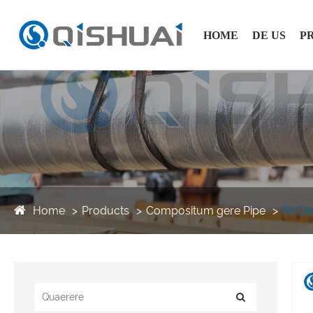
HOME
DE US
P
Home
Products
Compositum gere Pipe
Pii Ca