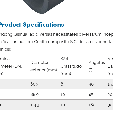
Product Specifications
ndong Qishuai ad diversas necessitates diversarum incep
cificationibus pro Cubito composito SiC Lineato. Nonnu
nicis;
minal
Wall
Ve
Diameter
Angulus
ameter (DN,
Crassitudo
Ba
exterior (mm)
(°)
m)
(mm)
(
60.3
8
90
15
88.9
10
45
20
0
114.3
10
180
30