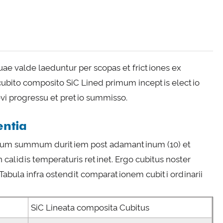
quae valde laeduntur per scopas et frictiones ex
 cubito composito SiC Lined primum inceptis electio
evi progressu et pretio summisso.
entia
alterum summum duritiem post adamantinum (10) et
 calidis temperaturis retinet. Ergo cubitus noster
abula infra ostendit comparationem cubiti ordinarii
SiC Lineata composita Cubitus