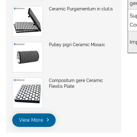
ge
Ceramic Purgamentum in clutis
Su
Co
Im
Pulley pigri Ceramic Mosaic
Compositum gere Ceramic
Flexilis Plate
View More