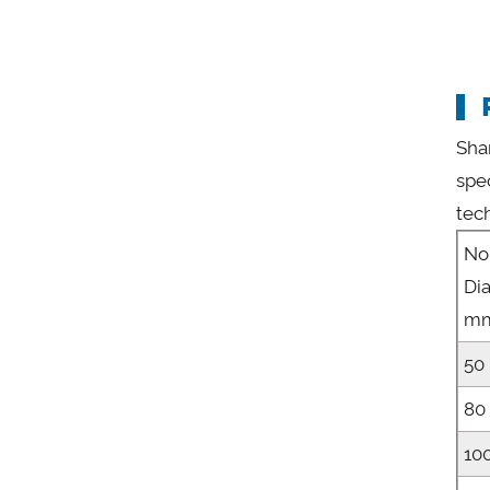
Sha
spe
tech
No
Di
m
50
80
10