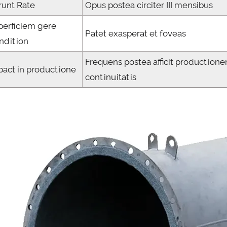
runt Rate
Opus postea circiter III mensibus
perficiem gere
Patet exasperat et foveas
ndition
Frequens postea afficit production
pact in productione
continuitatis