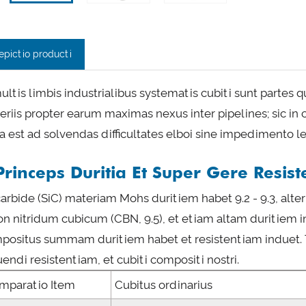
epictio producti
multis limbis industrialibus systematis cubiti sunt partes 
eriis propter earum maximas nexus inter pipelines; sic in
ta est ad solvendas difficultates elboi sine impedimento l
Princeps Duritia Et Super Gere Resist
 carbide (SiC) materiam Mohs duritiem habet 9.2 - 9.3, 
on nitridum cubicum (CBN, 9.5), et etiam altam duritiem in
positus summam duritiem habet et resistentiam induet. T
endi resistentiam, et cubiti compositi nostri.
mparatio Item
Cubitus ordinarius