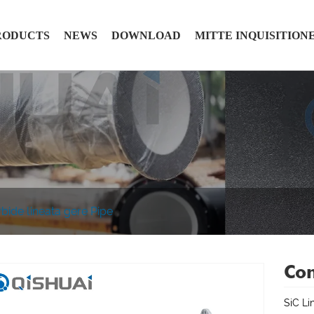
RODUCTS
NEWS
DOWNLOAD
MITTE INQUISITION
rbide lineata gere Pipe
Com
SiC Li