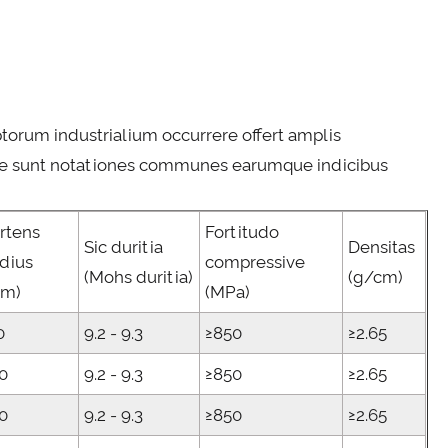
torum industrialium occurrere offert amplis
llae sunt notationes communes earumque indicibus
rtens
Fortitudo
Sic duritia
Densitas
dius
compressive
(Mohs duritia)
(g/cm)
mm)
(MPa)
0
9.2 - 9.3
≥850
≥2.65
0
9.2 - 9.3
≥850
≥2.65
0
9.2 - 9.3
≥850
≥2.65