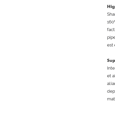
Hig
Sha
160℃
fac
pipe
est
Sup
Inte
et 
ali
dep
mate