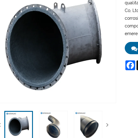
qualit
Co, Lt
corrosi
compos
emere 
F